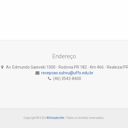
Endereço
Av. Edmundo Gaievski 1000 - Rodovia PR 182 - Km 466 - Realeza/P
recepcao.suhvu@uffs.edu.br
(46) 3543-8400
Copyright © 2026
© SimplesVet
/ Todos os direitos reservados.